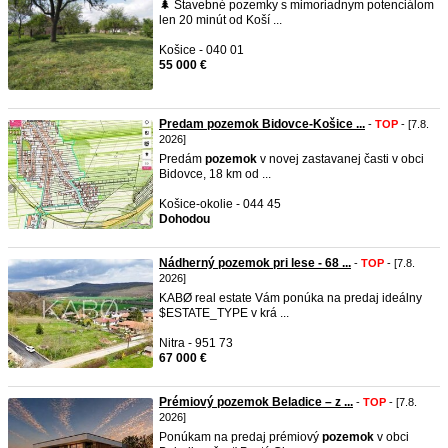
🌲 Stavebné pozemky s mimoriadnym potenciálom
len 20 minút od Koší ...
Košice - 040 01
55 000 €
Predam pozemok Bidovce-Košice ...
-
TOP
- [7.8.
2026]
Predám
pozemok
v novej zastavanej časti v obci
Bidovce, 18 km od ...
Košice-okolie - 044 45
Dohodou
Nádherný pozemok pri lese - 68 ...
-
TOP
- [7.8.
2026]
KABØ real estate Vám ponúka na predaj ideálny
$ESTATE_TYPE v krá ...
Nitra - 951 73
67 000 €
Prémiový pozemok Beladice – z ...
-
TOP
- [7.8.
2026]
Ponúkam na predaj prémiový
pozemok
v obci