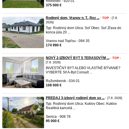
Hlohovec - 920 01
375 000 €
Rodinný dom, Vranov n. T., Rez ...
-
TOP
- [7.8.
2026]
Typ: Rodinný dom Ulica: Soľ Obec: Soľ Zľava do
konca júla 20 ...
Vranov nad Topľou - 094 35
174 990 €
NOVÝ 2-IZBOVÝ BYT S TERASOVÝM ...
-
TOP
-
[7.8. 2026]
INVESTIČNÝ BYT ALEBO VLASTNÉ BÝVANIE?
VYBERTE SI! A-Byt Consult ...
Ružomberok - 034 01
108 000 €
PREDAJ 3-izbový rodinný dom so ...
- [7.8. 2026]
Typ: Rodinný dom Ulica: Kuklov Obec: Kuklov
Realitná kancelá ...
Senica - 908 78
95 000 €