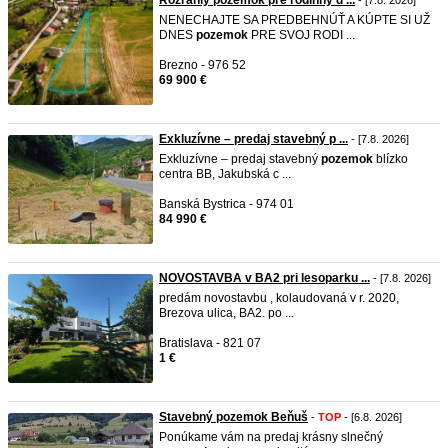
Rozľahlý pozemok pre rodinný d ...
- [7.8. 2026]
NENECHAJTE SA PREDBEHNÚŤ A KÚPTE SI UŽ
DNES
pozemok
PRE SVOJ RODI ...
Brezno - 976 52
69 900 €
Exkluzívne – predaj stavebný p ...
- [7.8. 2026]
Exkluzívne – predaj stavebný
pozemok
blízko
centra BB, Jakubská c ...
Banská Bystrica - 974 01
84 990 €
NOVOSTAVBA v BA2 pri lesoparku ...
- [7.8. 2026]
predám novostavbu , kolaudovaná v r. 2020,
Brezova ulica, BA2. po ...
Bratislava - 821 07
1 €
Stavebný pozemok Beňuš
-
TOP
- [6.8. 2026]
Ponúkame vám na predaj krásny slnečný