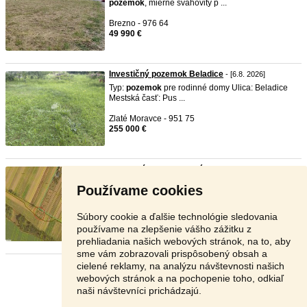
pozemok
, mierne svahovitý p ...
Brezno - 976 64
49 990 €
Investičný pozemok Beladice
- [6.8. 2026]
Typ:
pozemok
pre rodinné domy Ulica: Beladice
Mestská časť: Pus ...
Zlaté Moravce - 951 75
255 000 €
Stavebný pozemok Belá-Dulice – ...
-
TOP
- [6.8.
2026]
Používame cookies
Ponúkam na predaj stavebný
pozemok
v obci
Belá-Dulice, vzdialenej ...
Súbory cookie a ďalšie technológie sledovania
Martin - 038 12
používame na zlepšenie vášho zážitku z
51 000 €
prehliadania našich webových stránok, na to, aby
sme vám zobrazovali prispôsobený obsah a
cielené reklamy, na analýzu návštevnosti našich
Stránka:
1
2
3
Ďalšia
webových stránok a na pochopenie toho, odkiaľ
naši návštevníci prichádzajú.