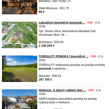
Beladice, časť Pustý Ch ...
Zlaté Moravce - 951 75
99 €
Lukratívny investičný pozemok ...
-
TOP
- [7.8.
2026]
Typ: Vinice Ulica: Neronetová Mestská časť:
Vinohrady Obec: Br ...
Bratislava - 830 00
2 100 000 €
TUREALITY PONÚKA | Investičný ...
-
TOP
- [7.8.
2026]
TUREALITY exkluzívne ponúka na predaj rozľahlý
pozemok
s výmerou ...
Malacky - 900 53
287 350 €
Hlohovec, 6 izbový rodinný dom ...
-
TOP
- [7.8.
2026]
SIERA realitná kancelária ponúka na predaj
rodinný dom v Hlohovci ...