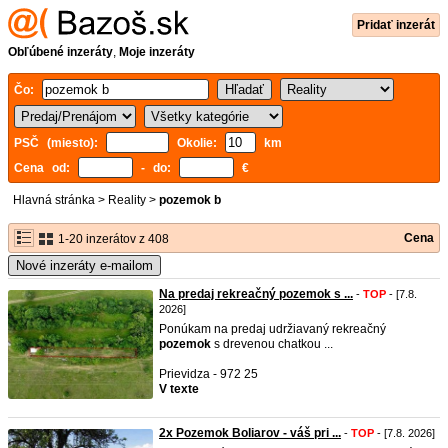
Pridať inzerát
Obľúbené inzeráty
,
Moje inzeráty
Čo:
PSČ (miesto):
Okolie:
km
Cena od:
- do:
€
Hlavná stránka
>
Reality
>
pozemok b
Cena
1-20 inzerátov z 408
Nové inzeráty e-mailom
Na predaj rekreačný pozemok s ...
-
TOP
- [7.8.
2026]
Ponúkam na predaj udržiavaný rekreačný
pozemok
s drevenou chatkou ...
Prievidza - 972 25
V texte
2x Pozemok Boliarov - váš pri ...
-
TOP
- [7.8. 2026]