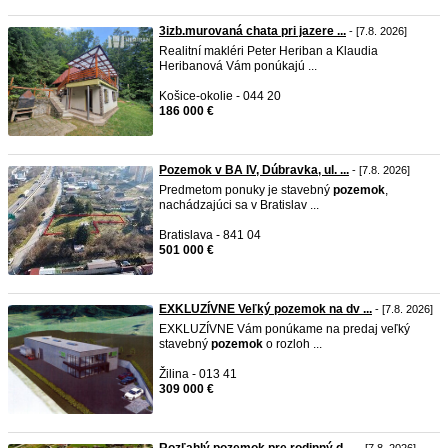
3izb.murovaná chata pri jazere ...
- [7.8. 2026]
Realitní makléri Peter Heriban a Klaudia
Heribanová Vám ponúkajú ...
Košice-okolie - 044 20
186 000 €
Pozemok v BA IV, Dúbravka, ul. ...
- [7.8. 2026]
Predmetom ponuky je stavebný
pozemok
,
nachádzajúci sa v Bratislav ...
Bratislava - 841 04
501 000 €
EXKLUZÍVNE Veľký pozemok na dv ...
- [7.8. 2026]
EXKLUZÍVNE Vám ponúkame na predaj veľký
stavebný
pozemok
o rozloh ...
Žilina - 013 41
309 000 €