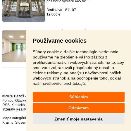
priestor o výmere 445 m² ...
Bratislava - 811 07
12 000 €
Obchodný (administratívny) pri ...
- [7.8. 2026]
HĽADÁTE STABILNÉ A FLEXIBILNÉ
Používame cookies
PODNIKATEĽSKÉ ZÁZEMIE S VÝBORNOU DO ...
Banská Bystrica - 974 01
Súbory cookie a ďalšie technológie sledovania
1 300 €
používame na zlepšenie vášho zážitku z
prehliadania našich webových stránok, na to, aby
sme vám zobrazovali prispôsobený obsah a
cielené reklamy, na analýzu návštevnosti našich
Stránka:
Predošlá
1
2
Ďalšia
webových stránok a na pochopenie toho, odkiaľ
naši návštevníci prichádzajú.
©2026 Bazoš -
Inzercia, bazár
Súhlasím
Pomoc
,
Otázky
,
Hodnotenie
,
Kontakt
,
Reklama
,
Podmienky
,
Ochrana údajov
,
RSS
,
Odmietam
Inzeráty Reality celkom:
61775
, za 24 hodín:
3630
Mapa kategórií
,
Najvyhľadávanejšie výrazy
Zmeniť moje nastavenia
Krajiny:
Slovensko
,
Česká republika
,
Poľsko
,
Rakúsko