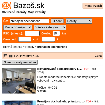
Pridať inzerát
Obľúbené inzeráty
,
Moje inzeráty
Čo:
PSČ (miesto):
Okolie:
km
Cena od:
- do:
€
Hlavná stránka
>
Reality
>
prenajom obchodneho
Cena
1-20 inzerátov z 237
Nové inzeráty e-mailom
Klimatizované kanc.priestory L ...
-
TOP
- [9.8.
2026]
Hľadáte moderné kancelárske priestory s plným
vybavením a v centr ...
Košice - 040 01
V texte
Prenájom obchodného priestoru. ...
-
TOP
- [9.8.