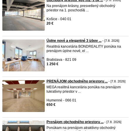
Obchodný priestor 400 m2, s ok ...
- [7.8. 2026]
Na prenájom krásny, presvetlený obchodný
priestor na 1. poschodí& ...
Košice - 040 01
20 €
Úplne nové a elegantné 3 izbov ...
- [7.8. 2026]
Realitná kancelária BONDREALITY ponúka na
prenájom úplne nové, el ...
Bratislava - 821 09
1 250 €
PRENÁJOM obchodného priestoru ...
- [7.8. 2026]
MEGA realitná kancelária ponúka na prenájom
lukratívny priestor v ...
Humenné - 066 01
650 €
Prenájom obchodného priestoru ...
- [7.8. 2026]
Ponúkam na prenájom atraktívny obchodný