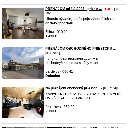
PRENÁJOM od 1.1.2027 - priestr ...
-
TOP
- [8.8.
2026]
Hľadáte bývanie, ktoré spája výbornú lokalitu,
dostatok priestoru ...
Žilina - 010 01
1 450 €
PRENÁJOM OBCHODNÉHO PRIESTORU ...
-
[8.8. 2026]
Ponúkame na prenájom atraktívny
obchodný/priestor na služby v sam ...
Bardejov - 086 41
Dohodou
Na prenájom obchodný priestor ...
- [8.8. 2026]
KAVIAREŇ / REŠTAURÁCIA / BAR - PETRŽALKA
OVSIŠTE PROVÍZIU PRE RK ...
Bratislava - 850 00
2 300 €