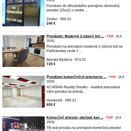
2026]
Ponúkam do dlhodobého prenájmu obchodný
priestor (25m2) v centre ...
Zvolen - 960 01
240 €
Prenájom: Moderný 2-izbový byt ...
-
TOP
- [9.8.
2026]
Ponúkam na prenájom moderný 2-izbový byt na
Partizánskej ceste v ...
Banská Bystrica - 974 01
720 €
Prenájom komerčných priestorov ...
-
TOP
- [9.8.
2026]
ACH094N Reality Smolko - realitná kancelária
Vám ponúka na prenáj ...
Humenné - 066 01
650 €
Komerčný priestor, obchod, kav ...
-
TOP
- [9.8.
2026]
TB real ponúka na prenájom komerčný priestor