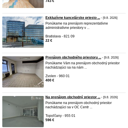
743 €
Exkluzívne kancelárske priesto ...
- [9.8. 2026]
Ponúkame na prenájom reprezentatívne
administratívne priestory v ...
Bratislava - 821 09
22 €
Prenájom obchodného priestoru ...
- [9.8. 2026]
Ponúkame Vám na prenájom obchodný priestor
nachádzajúci sa na nám ...
Zvolen - 960 01
400 €
Na prenájom obchodný priestor ...
- [9.8. 2026]
Ponúkame na prenájom obchodný priestor
nachádzajúci sa v OC Centr ...
Topoľčany - 955 01
596 €