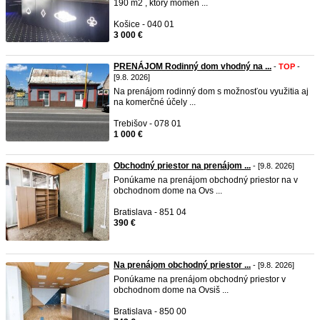
190 m2 , ktorý momen ...
Košice - 040 01
3 000 €
PRENÁJOM Rodinný dom vhodný na ...
-
TOP
-
[9.8. 2026]
Na prenájom rodinný dom s možnosťou využitia aj
na komerčné účely ...
Trebišov - 078 01
1 000 €
Obchodný priestor na prenájom ...
- [9.8. 2026]
Ponúkame na prenájom obchodný priestor na v
obchodnom dome na Ovs ...
Bratislava - 851 04
390 €
Na prenájom obchodný priestor ...
- [9.8. 2026]
Ponúkame na prenájom obchodný priestor v
obchodnom dome na Ovsiš ...
Bratislava - 850 00