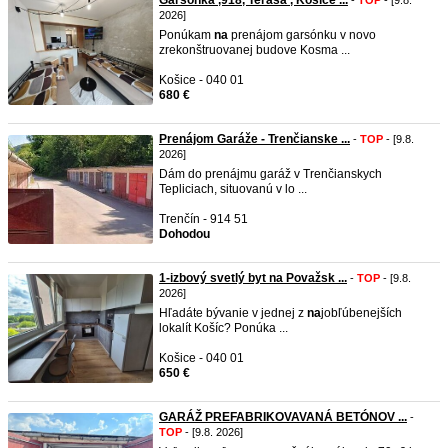
Garsónka ,918, Terasa , Košice ...
-
TOP
- [9.8.
2026]
Ponúkam
na
prenájom garsónku v novo
zrekonštruovanej budove Kosma ...
Košice - 040 01
680 €
Prenájom Garáže - Trenčianske ...
-
TOP
- [9.8.
2026]
​Dám do prenájmu garáž v Trenčianskych
Tepliciach, situovanú v lo ...
Trenčín - 914 51
Dohodou
1-izbový svetlý byt na Považsk ...
-
TOP
- [9.8.
2026]
Hľadáte bývanie v jednej z
na
jobľúbenejších
lokalít Košíc? Ponúka ...
Košice - 040 01
650 €
GARÁŽ PREFABRIKOVAVANÁ BETÓNOV ...
-
TOP
- [9.8. 2026]