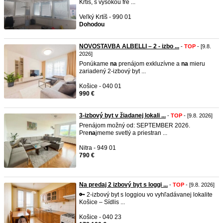
Krtíš, s vysokou fre ...
Veľký Krtíš - 990 01
Dohodou
NOVOSTAVBA ALBELLI – 2 - izbo ...
-
TOP
- [9.8.
2026]
Ponúkame
na
prenájom exkluzívne a
na
mieru
zariadený 2-izbový byt ...
Košice - 040 01
990 €
3-izbový byt v žiadanej lokali ...
-
TOP
- [9.8. 2026]
Prenájom možný od: SEPTEMBER 2026.
Pre
na
jmeme svetlý a priestran ...
Nitra - 949 01
790 €
Na predaj 2 izbový byt s loggi ...
-
TOP
- [9.8. 2026]
🔑 2-izbový byt s loggiou vo vyhľadávanej lokalite
Košice – Sídlis ...
Košice - 040 23