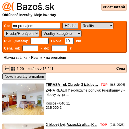
Pridať inzerát
Obľúbené inzeráty
,
Moje inzeráty
Čo:
PSČ (miesto):
Okolie:
km
Cena od:
- do:
€
Hlavná stránka
>
Reality
>
na prenajom
Cena
1-20 inzerátov z 15 241
Nové inzeráty e-mailom
TERASA - ul. Obrody, 3 izb. by ...
-
TOP
- [9.8. 2026]
ZARA REALITY exkluzívne ponúka: Priestranný 3 -
izbový byt pr ...
Košice - 040 11
215 000 €
2 izbový byt, Važecká ulica, K ...
-
TOP
- [9.8. 2026]