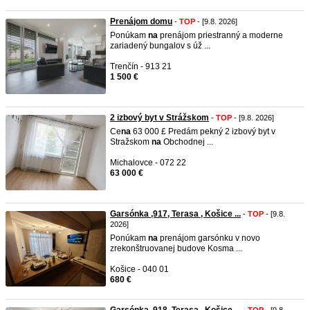
Prenájom domu
-
TOP
- [9.8. 2026]
Ponúkam
na
prenájom priestranný a moderne
zariadený bungalov s úž ...
Trenčín - 913 21
1 500 €
2 izbový byt v Strážskom
-
TOP
- [9.8. 2026]
Ce
na
63 000 £ Predám pekný 2 izbový byt v
Stražskom
na
Obchodnej ...
Michalovce - 072 22
63 000 €
Garsónka ,917, Terasa , Košice ...
-
TOP
- [9.8.
2026]
Ponúkam
na
prenájom garsónku v novo
zrekonštruovanej budove Kosma ...
Košice - 040 01
680 €