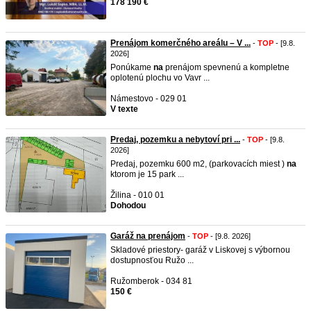
178 190 €
Prenájom komerčného areálu – V ...
-
TOP
- [9.8.
2026]
Ponúkame
na
prenájom spevnenú a kompletne
oplotenú plochu vo Vavr ...
Námestovo - 029 01
V texte
Predaj, pozemku a nebytoví pri ...
-
TOP
- [9.8.
2026]
Predaj, pozemku 600 m2, (parkovacích miest )
na
ktorom je 15 park ...
Žilina - 010 01
Dohodou
Garáž na prenájom
-
TOP
- [9.8. 2026]
Skladové priestory- garáž v Liskovej s výbornou
dostupnosťou Ružo ...
Ružomberok - 034 81
150 €