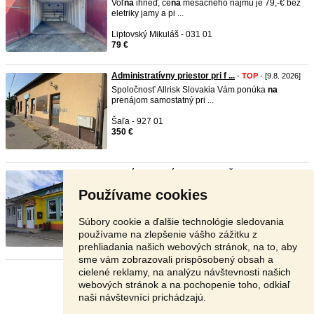
Voľ
na
ihneď, ce
na
mesačného nájmu je 79,-€ bez
eletriky jamy a pi ...
Liptovský Mikuláš - 031 01
79 €
Administratívny priestor pri f ...
-
TOP
- [9.8. 2026]
Spoločnosť Allrisk Slovakia Vám ponúka
na
prenájom samostatný pri ...
Šaľa - 927 01
350 €
Prenájom prevádzky – predajňa ...
-
TOP
- [9.8.
2026]
Používame cookies
Ponúkam do prenájmu plne zariadenú prevádzku
zmiešaného tovaru (p ...
Súbory cookie a ďalšie technológie sledovania
Kežmarok - 059 71
používame na zlepšenie vášho zážitku z
V texte
prehliadania našich webových stránok, na to, aby
sme vám zobrazovali prispôsobený obsah a
cielené reklamy, na analýzu návštevnosti našich
Stránka:
1
2
3
Ďalšia
webových stránok a na pochopenie toho, odkiaľ
naši návštevníci prichádzajú.