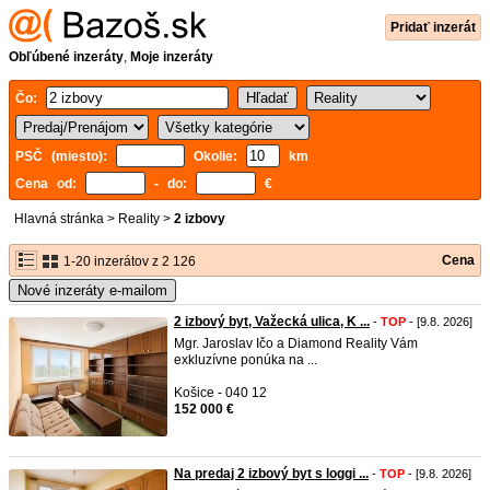
Pridať inzerát
Obľúbené inzeráty
,
Moje inzeráty
Čo:
PSČ (miesto):
Okolie:
km
Cena od:
- do:
€
Hlavná stránka
>
Reality
>
2 izbovy
Cena
1-20 inzerátov z 2 126
Nové inzeráty e-mailom
2 izbový byt, Važecká ulica, K ...
-
TOP
- [9.8. 2026]
Mgr. Jaroslav Ičo a Diamond Reality Vám
exkluzívne ponúka na ...
Košice - 040 12
152 000 €
Na predaj 2 izbový byt s loggi ...
-
TOP
- [9.8. 2026]