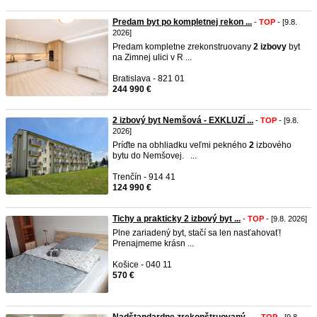
Predam byt po kompletnej rekon ...
-
TOP
- [9.8.
2026]
Predam kompletne zrekonstruovany
2
izbovy
byt
na Zimnej ulici v R ...
Bratislava - 821 01
244 990 €
2 izbový byt Nemšová - EXKLUZÍ ...
-
TOP
- [9.8.
2026]
Príďte na obhliadku veľmi pekného
2
izbového
bytu do Nemšovej. ...
Trenčín - 914 41
124 990 €
Tichy a prakticky 2 izbový byt ...
-
TOP
- [9.8. 2026]
Plne zariadený byt, stačí sa len nasťahovať!
Prenajmeme krásn ...
Košice - 040 11
570 €