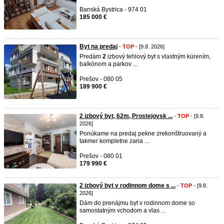
Banská Bystrica - 974 01
185 000 €
Byt na predaj
-
TOP
- [9.8. 2026]
Predám
2
izbový tehlový byt s vlastným kúrením,
balkónom a parkov ...
Prešov - 080 05
189 900 €
2 izbový byt, 62m, Prostejovsk ...
-
TOP
- [9.8.
2026]
Ponúkame na predaj pekne zrekonštruovaný a
takmer kompletne zaria ...
Prešov - 080 01
179 990 €
2 izbový byt v rodinnom dome s ...
-
TOP
- [9.8.
2026]
Dám do prenájmu byt v rodinnom dome so
samostatným vchodom a vlas ...