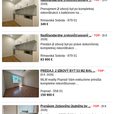
Nadštandardne zrekonštruovaný ...
-
TOP
- [9.8.
2026]
Prenajmem
2
izbový byt po kompletnej
rekonštrukcii s balkónom na ...
Rimavská Sobota - 979 01
349 €
Nadštandardne zrekonštruovaný ...
-
TOP
- [9.8.
2026]
Predám
2
izbový byt po práve dokončenej
kompletnej rekonštrukcii ...
Rimavská Sobota - 979 01
83 900 €
PREDAJ: 2 IZBOVÝ BYT 53 M2 BAL ...
-
TOP
-
[9.8. 2026]
MLM reality Poprad Vám exkluzívne prináša
kompletne rekonštruovan ...
Poprad - 058 01
159 900 €
Prenájom 2izbového útulného by ...
-
TOP
- [9.8.
2026]