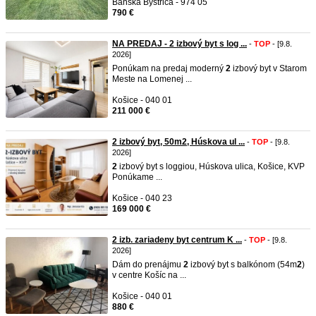
Banská Bystrica - 974 05
790 €
NA PREDAJ - 2 izbový byt s log ...
-
TOP
- [9.8.
2026]
Ponúkam na predaj moderný
2
izbový byt v Starom
Meste na Lomenej ...
Košice - 040 01
211 000 €
2 izbový byt, 50m2, Húskova ul ...
-
TOP
- [9.8.
2026]
2
izbový byt s loggiou, Húskova ulica, Košice, KVP
Ponúkame ...
Košice - 040 23
169 000 €
2 izb. zariadeny byt centrum K ...
-
TOP
- [9.8.
2026]
Dám do prenájmu
2
izbový byt s balkónom (54m
2
)
v centre Košíc na ...
Košice - 040 01
880 €