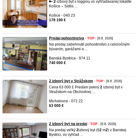
🔑
2
-izbový byt s loggiou vo vyhľadávanej lokalite
Košice – Sídlis ...
Košice - 040 23
178 190 €
Predaj pohostinstva
-
TOP
- [9.8. 2026]
Na predaj zabehnuté pohostinstvo s celoročným
bývaním, garážami a ...
Banská Bystrica - 974 11
740 000 €
2 izbový byt v Strážskom
-
TOP
- [9.8. 2026]
Cena 63 000 £ Predám pekný
2
izbový byt v
Stražskom na Obchodnej ...
Michalovce - 072 22
63 000 €
2 izbový byt na predaj
-
TOP
- [9.8. 2026]
Na predaj veľký
2
izbový byt (6
2
m
2
) v Banskej
Bystrici, vo vyhľad ...