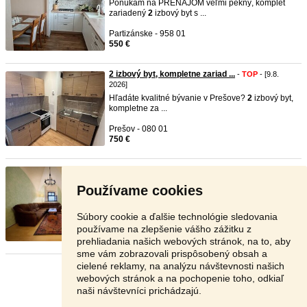
Ponúkam na PRENÁJOM veľmi pekný, komplet
zariadený
2
izbový byt s ...
Partizánske - 958 01
550 €
2 izbový byt, kompletne zariad ...
-
TOP
- [9.8.
2026]
Hľadáte kvalitné bývanie v Prešove?
2
izbový byt,
kompletne za ...
Prešov - 080 01
750 €
Na prenajom zariadeny 2 izb. b ...
-
TOP
- [9.8.
2026]
Používame cookies
2
izbovy
byt v uplnom centre mesta Banska
Stiavnica na dlhodoby p ...
Súbory cookie a ďalšie technológie sledovania
Banská Štiavnica - 969 01
používame na zlepšenie vášho zážitku z
590 €
prehliadania našich webových stránok, na to, aby
sme vám zobrazovali prispôsobený obsah a
cielené reklamy, na analýzu návštevnosti našich
Stránka:
1
2
3
Ďalšia
webových stránok a na pochopenie toho, odkiaľ
naši návštevníci prichádzajú.