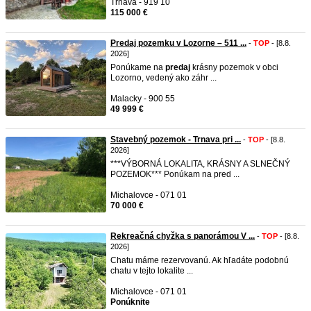
Trnava - 919 10
115 000 €
Predaj pozemku v Lozorne – 511 ...
-
TOP
- [8.8.
2026]
Ponúkame na
predaj
krásny pozemok v obci
Lozorno, vedený ako záhr ...
Malacky - 900 55
49 999 €
Stavebný pozemok - Trnava pri ...
-
TOP
- [8.8.
2026]
***VÝBORNÁ LOKALITA, KRÁSNY A SLNEČNÝ
POZEMOK*** Ponúkam na pred ...
Michalovce - 071 01
70 000 €
Rekreačná chyžka s panorámou V ...
-
TOP
- [8.8.
2026]
Chatu máme rezervovanú. Ak hľadáte podobnú
chatu v tejto lokalite ...
Michalovce - 071 01
Ponúknite