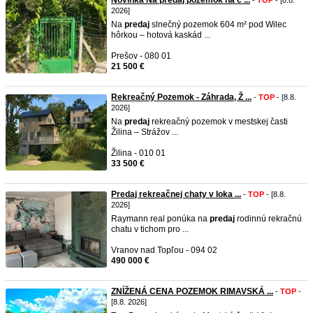
Novinka Na predaj pozemok na c ...
-
TOP
- [8.8.
2026]
Na
predaj
slnečný pozemok 604 m² pod Wilec
hôrkou – hotová kaskád ...
Prešov - 080 01
21 500 €
Rekreačný Pozemok - Záhrada, Ž ...
-
TOP
- [8.8.
2026]
Na
predaj
rekreačný pozemok v mestskej časti
Žilina – Strážov ...
Žilina - 010 01
33 500 €
Predaj rekreačnej chaty v loka ...
-
TOP
- [8.8.
2026]
Raymann real ponúka na
predaj
rodinnú rekračnú
chatu v tichom pro ...
Vranov nad Topľou - 094 02
490 000 €
ZNÍŽENÁ CENA POZEMOK RIMAVSKÁ ...
-
TOP
-
[8.8. 2026]