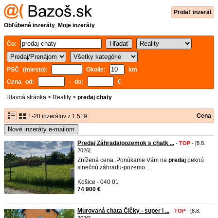
Pridať inzerát
Obľúbené inzeráty
,
Moje inzeráty
Čo:
PSČ (miesto):
Okolie:
km
Cena od:
- do:
€
Hlavná stránka
>
Reality
>
predaj chaty
Cena
1-20 inzerátov z 1 519
Nové inzeráty e-mailom
Predaj Záhrada/pozemok s chatk ...
-
TOP
- [8.8.
2026]
Znížená cena..Ponúkame Vám na
predaj
peknú
slnečnú záhradu-pozemo ...
Košice - 040 01
74 900 €
Murovaná chata Čičky - super l ...
-
TOP
- [8.8.