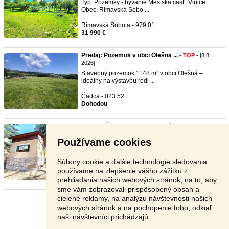
Typ: Pozemky - bývanie Mestská časť: Vinice
Obec: Rimavská Sobo ...
Rimavská Sobota - 979 01
31 990 €
Predaj: Pozemok v obci Olešna ...
-
TOP
- [8.8.
2026]
Stavebný pozemok 1148 m² v obci Olešná –
ideálny na výstavbu rodi ...
Čadca - 023 52
Dohodou
EXKLUZÍVNE CHATA v rekreačnej ...
-
TOP
- [8.8.
2026]
Používame cookies
Typ: Chata Obec: Drienica SaleA – Váš partner v
realitách pon ...
Súbory cookie a ďalšie technológie sledovania
Sabinov - 083 01
používame na zlepšenie vášho zážitku z
59 900 €
prehliadania našich webových stránok, na to, aby
sme vám zobrazovali prispôsobený obsah a
cielené reklamy, na analýzu návštevnosti našich
Stránka:
1
2
3
Ďalšia
webových stránok a na pochopenie toho, odkiaľ
naši návštevníci prichádzajú.