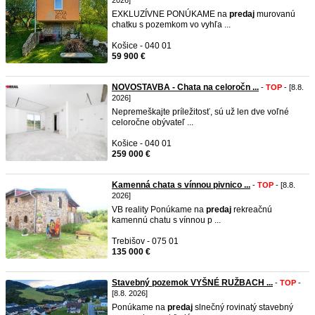
2026]
EXKLUZÍVNE PONÚKAME na
predaj
murovanú
chatku s pozemkom vo vyhľa ...
Košice - 040 01
59 900 €
NOVOSTAVBA - Chata na celoročn ...
-
TOP
- [8.8.
2026]
Nepremeškajte príležitosť, sú už len dve voľné
celoročne obývateľ ...
Košice - 040 01
259 000 €
Kamenná chata s vínnou pivnico ...
-
TOP
- [8.8.
2026]
VB reality Ponúkame na
predaj
rekreačnú
kamennú chatu s vínnou p ...
Trebišov - 075 01
135 000 €
Stavebný pozemok VYŠNÉ RUŽBACH ...
-
TOP
-
[8.8. 2026]
Ponúkame na
predaj
slnečný rovinatý stavebný