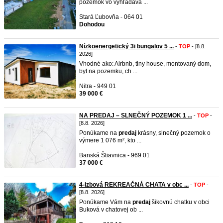
pozemok vo vyhľadáva ...
Stará Ľubovňa - 064 01
Dohodou
Nízkoenergetický 3i bungalov 5 ...
-
TOP
- [8.8.
2026]
Vhodné ako: Airbnb, tiny house, montovaný dom,
byt na pozemku, ch ...
Nitra - 949 01
39 000 €
NA PREDAJ – SLNEČNÝ POZEMOK 1 ...
-
TOP
-
[8.8. 2026]
Ponúkame na
predaj
krásny, slnečný pozemok o
výmere 1 076 m², kto ...
Banská Štiavnica - 969 01
37 000 €
4-izbová REKREAČNÁ CHATA v obc ...
-
TOP
-
[8.8. 2026]
Ponúkame Vám na
predaj
šikovnú chatku v obci
Buková v chatovej ob ...