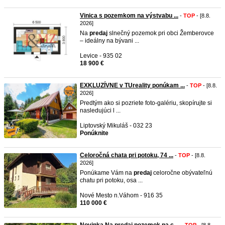
Vinica s pozemkom na výstvabu ...
-
TOP
- [8.8.
2026]
Na
predaj
slnečný pozemok pri obci Žemberovce
– ideálny na bývani ...
Levice - 935 02
18 900 €
EXKLUZÍVNE v TUreality ponúkam ...
-
TOP
- [8.8.
2026]
Predtým ako si pozriete foto-galériu, skopírujte si
nasledujúci l ...
Liptovský Mikuláš - 032 23
Ponúknite
Celoročná chata pri potoku, 74 ...
-
TOP
- [8.8.
2026]
Ponúkame Vám na
predaj
celoročne obývateľnú
chatu pri potoku, osa ...
Nové Mesto n.Váhom - 916 35
110 000 €