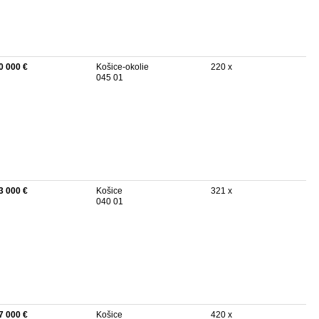
0 000 €
Košice-okolie
220 x
045 01
3 000 €
Košice
321 x
040 01
7 000 €
Košice
420 x