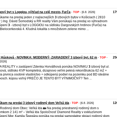
bový byt s Loggiou, výhľad na celé mesto, Furča
17
-
TOP
- [6.8. 2026]
kame na predaj jeden z najlacnejších
3
izbových bytov v Košiciach ( 2810
 ) Ing. Dávid Šomodský a RR reality Vám ponúkajú na predaj vo výhradnom
úpení
3
- izbový byt s LOGGIOU na sídlisku Dargovských hrdinov (Furča) na
i Bielocerkevská 4. Kľudná lokalita s množstvom zelene mimo ...
 Húsková - NOVINKA: MODERNÝ- ZARIADENÝ 3 izbový byt. 62 m
25
-
TOP
-
 2026]
A REALITY v zastúpení Zdenka Horváthová ponúka NOVINKU
3
izbový byt ul.
ová, sídlisko KVP kompletná, dizajnovo veľmi pekná rekonštrukcia 62 m2 +
ia pivnica osobné vlastníctvo + odkúpený podiel na pozemku pod BD ideálne
 posch. kúpou voľný PREČO JE TENTO BYT VÝNIMOČNÝ? Ten ...
kam na predaj 3 izbový rodinný dom Veľká ida
12
-
TOP
- [6.8. 2026]
 Rodinný dom Obec: Veľká Ida 🏡 Na predaj priestranný rodinný dom s
mkom 2 141 m² – Veľká Ida Spoločnosť Diamond Reality v exkluzívnom
úpení Mgr. Kamila Špegára ponúka na predaj samostatne stojaci rodinný dom