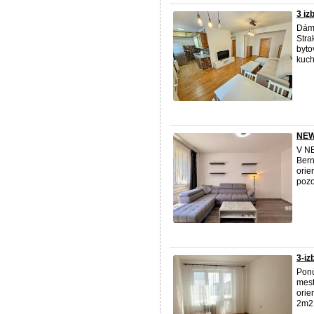
3 iz
Dám
Stra
byto
kuch
NEW
V N
Bern
orie
pozo
3-iz
Pon
mest
orie
2m2 