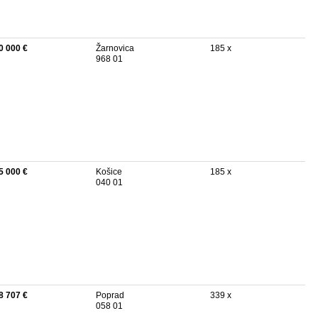
0 000 €
Žarnovica
185 x
968 01
5 000 €
Košice
185 x
040 01
8 707 €
Poprad
339 x
058 01