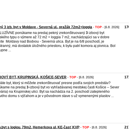
ý 3 izb. byt v Moldave - Severná ul., pražák 72m2+loggia
17
-
TOP
- [6.8. 2026]
LUZÍVNE ponúkame na predaj pekný zrekonštruovaný
3
izbový byt
ského typu o výmere až 72 m2 + loggia 7 m2, nachádzajúci sa v dobre
lite Moldavy nad Bodvou - Severná ulica. Byt je na 6/8 poschodí, je
stranný, má dostatok úložného priestoru, k bytu patrí komora aj pivnica. Bol
upne ...
ZBOVÝ BYT, KRUPINSKÁ, KOŠICE-SEVER
17
-
TOP
- [6.8. 2026]
áte byt, ktorý si môžete zrekonštruovať presne podľa svojich predstáv?
úkame na predaj
3
-izbový byt vo vyhľadávanej mestskej časti Košice – Sever
vária) na Krupinskej ulici. Byt sa nachádza na 2. poschodí zatepleného
vého domu s výťahom a je v pôvodnom stave s už vymenenými plastov ...
b.byt s logiou, 79m2, Hemerkova ul, KE-časť KVP
21
-
TOP
- [6.8. 2026]