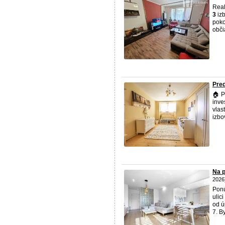
Real
3
izb
poko
obči
Pred
🏠 P
inve
vlas
izbo
Na p
2026
Pon
ulic
od ú
7. B