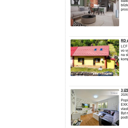
balk
blíz
pros
RD p
LCF 
vo v
na s
komp
3 I
2026
Popi
EXKL
vlas
Byt 
podl