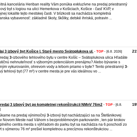
itná kancelária Heriban reality Vám ponúka exkluzívne na predaj priestranný
ový byt s logiou na ulici Hemerkova v Košiciach, Košice - časť KVP, v
jnej lokalite tejto mestskej časti. V blízkosti sa nachádza kompletná
anska vybavenosť: základné školy, škôlky, detské ihriská, potravin ...
aj 3 izbový byt Košice I. Staré mesto Svätoplukova ul.
21
-
TOP
- [6.8. 2026]
redaj
3
-izbového tehlového bytu v centre Košíc – Svätoplukova ulica Hľadáte
stičnú nehnuteľnosť s výborným potenciálom prenájmu? Alebo bývanie s
tným vykurovaním, ohrevom vody a krbom priamo v byte? Tento priestranný
3
-
vý tehlový byt (77 m²) v centre mesta je pre vás ideálnou vo ...
redaj 3 izbový byt po kompletnej rekonštrukcii NMnV 76m2
19
-
TOP
- [6.8.
]
úkame na predaj výnimočný
3
-izbový byt nachádzajúci sa na Štefánikovej
i v Novom Meste nad Váhom s bezproblémovým parkovaním , len pár krokov
plného centra mesta s výhľadom do parku byt sa nachádza na 6.poschodí zo
yt s výmerou 76 m² prešiel kompletnou a precíznou rekonštrukciou ...