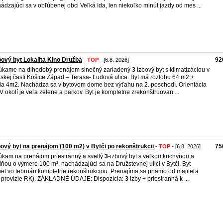
ádzajúci sa v obľúbenej obci Veľká Ida, len niekoľko minút jazdy od mes ...
bový byt Lokalita Kino Družba
92
-
TOP
- [6.8. 2026]
kame na dlhodobý prenájom slnečný zariadený
3
izbový byt s klimatizáciou v
skej časti Košice Západ – Terasa- Ľudová ulica. Byt má rozlohu 64 m2 +
ia 4m2. Nachádza sa v bytovom dome bez výťahu na 2. poschodí. Orientácia
 V okolí je veľa zelene a parkov. Byt je kompletne zrekonštruovan ...
bový byt na prenájom (100 m2) v Bytči po rekonštrukcii
75
-
TOP
- [6.8. 2026]
kam na prenájom priestranný a svetlý
3
-izbový byt s veľkou kuchyňou a
lňou o výmere 100 m², nachádzajúci sa na Družstevnej ulici v Bytči. Byt
iel vo februári kompletne rekonštrukciou. Prenajíma sa priamo od majiteľa
 provízie RK). ZÁKLADNÉ ÚDAJE: Dispozícia:
3
izby + priestranná k ...