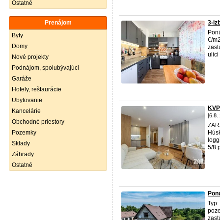
Ostatné
Prenájom
3-iz
Ponú
Byty
€/m2
Domy
zast
ulic
Nové projekty
Podnájom, spolubývajúci
Garáže
Hotely, reštaurácie
Ubytovanie
KVP
Kancelárie
[6.8.
Obchodné priestory
ZAR
Pozemky
Húsk
logg
Sklady
5/8
Záhrady
Ostatné
Ponú
Typ:
poze
zast