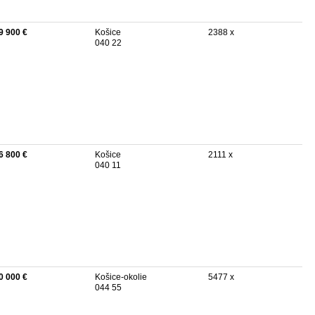
9 900 €
Košice
2388 x
040 22
6 800 €
Košice
2111 x
040 11
0 000 €
Košice-okolie
5477 x
044 55