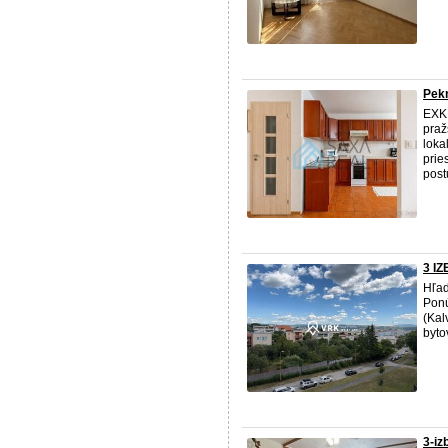
Pekn
EXK
praž
loka
prie
post
3 I
Hľad
Pon
(Kal
byto
3-iz