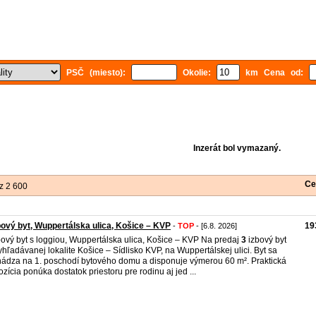
PSČ (miesto):
Okolie:
km Cena od:
Inzerát bol vymazaný.
Ce
z 2 600
bový byt, Wuppertálska ulica, Košice – KVP
19
-
TOP
- [6.8. 2026]
ový byt s loggiou, Wuppertálska ulica, Košice – KVP Na predaj
3
izbový byt
yhľadávanej lokalite Košice – Sídlisko KVP, na Wuppertálskej ulici. Byt sa
ádza na 1. poschodí bytového domu a disponuje výmerou 60 m². Praktická
ozícia ponúka dostatok priestoru pre rodinu aj jed ...