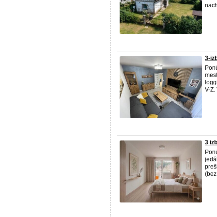
nach
3-iz
Ponú
mest
logg
V-Z.
3 iz
Ponú
jedá
preš
(bez