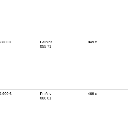
9 800 €
Gelnica
849 x
055 71
4 900 €
Prešov
469 x
080 01