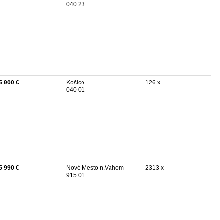
040 23
5 900 €
Košice
126 x
040 01
5 990 €
Nové Mesto n.Váhom
2313 x
915 01