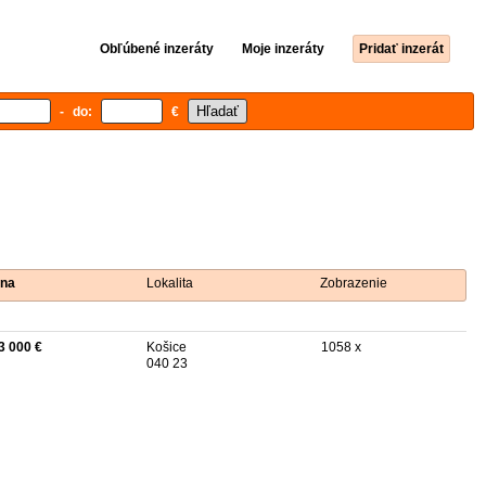
Obľúbené inzeráty
Moje inzeráty
Pridať inzerát
- do:
€
na
Lokalita
Zobrazenie
3 000 €
Košice
1058 x
040 23