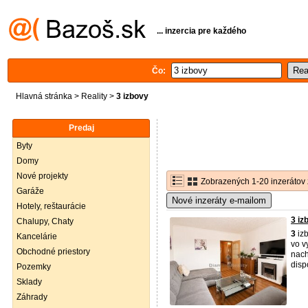
... inzercia pre každého
Čo:
Hlavná stránka
>
Reality
>
3 izbovy
Predaj
Byty
Domy
Nové projekty
Zobrazených 1-20 inzerátov 
Garáže
Nové inzeráty e-mailom
Hotely, reštaurácie
3 iz
Chalupy, Chaty
3
izb
Kancelárie
vo v
Obchodné priestory
nach
disp
Pozemky
Sklady
Záhrady