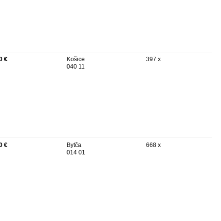
0 €
Košice
397 x
040 11
0 €
Bytča
668 x
014 01