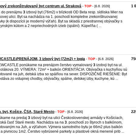
bový zrekonštrulovaný byt centrum ul. Straková
1 
-
TOP
- [6.8. 2026]
 do prenájmu
3
izbový byt (76m2) v blízkosti OD Beta resp. sídliska Mier na
kovej ulici. Byt sa nachádza na 1. poschodí kompletne zrekonštruovanej
vky (k dispozícii je moderný výťah). Byt sa skladá z priestrannej obývačky s
ynským kútom a 2 nepriechodných izieb (spální). Kúpeľňa ( ...
CASTLE⏐PRENÁJOM, 3 izbový byt (72m2) + logia
75
-
TOP
- [6.8. 2026]
EWCASTLE ponúkame na prenájom čerstvo vymalovaný
3
izobvý byt na ul.
olákova 20. VÝMERA: 72m² + balkón ORIENTÁCIA: Obývačka s kuchyňou sú
ntované na juh, detská izba so spálňou na sever. DISPOZIČNÉ RIEŠENIE: Byt
stáva zo vstupnej chodby, obývačky, spálne, detskej izby, kuchyne, kú ...
b. byt, Košice, ČSA, Staré Mesto
22
-
TOP
- [6.8. 2026]
úkame na predaj
3
izbový byt na ulici Československej armády v Košiciach,
ská časť Staré mesto. Nachádza sa na
3
. poschodí zo štyroch s balkónom,
ntovaným na Juh, a výťahom. Výmera samotného bytu je 66m2 plus balkón
a pivnicou 1m2. Čerstvo vybrúsené parkety a plastové okná menené prib ...