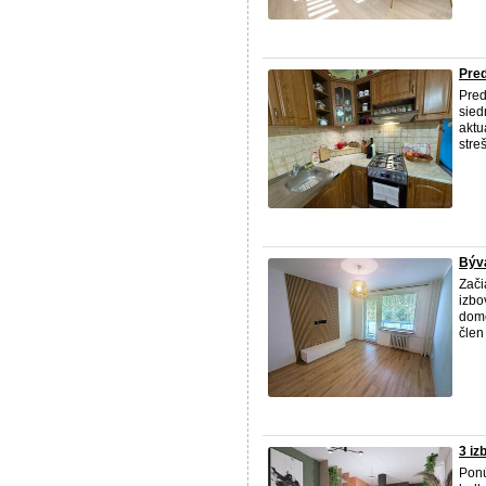
Pre
Pre
sied
aktu
stre
Býva
Zači
izbo
dome
člen
3 iz
Pon