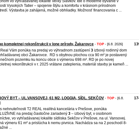
ónom vo vyhľadávanej lokalite Veľký Slavkov. Ide o moderné bývanie v
kosti Vysokých Tatier – spojenie štýlu a komfortu v krásnom prírodnom
tredí. Výstavba je zahájená, možné obhliadky. Možnosť financovania c ...
o kompletnej rekonštrukcii v lone prírody, Žakarovce
13
-
TOP
- [6.8. 2026]
Real Vám ponúka na predaj vo výhradnom zastúpení
3
izbový rodinný dom
yhľadávanej obci Žakarovce. RD s obytnou plochou cca 90 m² je postavený
lnečnom pozemku ku koncu obce s výmerou 698 m². RD je po novej
letnej rekonštrukcii v r. 2025 vrátane zateplenia, materiál stavby je kameň ...
ZBOVÝ BYT – UL.VANSOVEJ, 61 M2, LOGGIA, SÍDL. SEKČOV
17
-
TOP
- [6.8.
]
s nehnuteľnosti T2 REAL realitná kancelária v Prešove, ponúka
UZÍVNE na predaj čiastočne zariadený
3
– izbový byt, v osobnom
tníctve, vo vyhľadávanej lokalite sídliska Sekčov v Prešove, na ul. Vansovej.
má výmeru 61 m² a prislúcha k nemu pivnica. Nachádza sa na 2.poschodí 8-
ažné ...