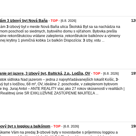
dám 3 izbový byt Nová Baňa
12
-
TOP
- [6.8. 2026]
dám
3
-izbový byt v meste Nová Baňa ulica Školská Byt sa sa nachádza na
mom poschodí so siedmych, bytového domu s výťahom. Bytovka prešla
alne rekonštrukciou vrátane zateplenia ,rekonštrukcie balkónov a výmeny
šnej krytiny 1 pivničná kobka 1x balkón Dispozícia:
3
izby, vstu ...
nie pri jazere, 3 izbový byt, Baltická, 2.p., Lodžia, OV
19
-
TOP
- [6.8. 2026]
atok sídliska Nad jazerom – jedna z najvyhľadávanejších lokalít Košíc,
3
-
vý byt s lodžiou, 68 m², OV, ideálne 2. poschodie, v zateplenom bytovom
 Ing. Juraj Antol – ANTE REALITY viac ako 27 rokov skúseností v realitách |
 Realitnej únie SR EXKLUZÍVNE ZASTÚPENIE MAJITEĽA ...
bový byt s loggiou a balkónom
19
-
TOP
- [6.8. 2026]
úkame Vám na predaj
3
-izbové byty v novostavbe s príjemnou loggiou a