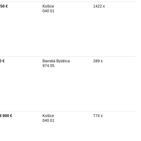
050 €
Košice
1422 x
040 01
0 €
Banská Bystrica
289 x
974 05
9 900 €
Košice
774 x
040 01