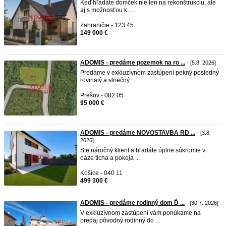
Keď hľadáte domček nie len na rekonštrukciu, ale
aj s možnosťou k ...
Zahraničie - 123 45
149 000 €
ADOMIS - predáme pozemok na ro ...
- [5.8. 2026]
Predáme v exkluzívnom zastúpení pekný posledný
rovinatý a slnečný ...
Prešov - 082 05
95 000 €
ADOMIS - predáme NOVOSTAVBA RD ...
- [3.8.
2026]
Ste náročný klient a hľadáte úplne súkromie v
oáze ticha a pokoja ...
Košice - 040 11
499 300 €
ADOMIS - predáme rodinný dom Ď ...
- [30.7. 2026]
V exkluzívnom zastúpení vám ponúkame na
predaj pôvodný rodinný do ...