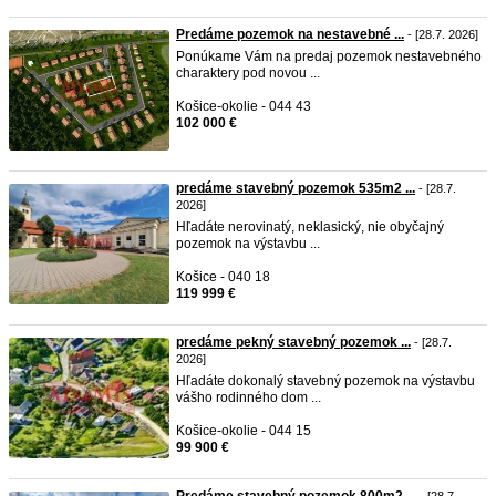
Predáme pozemok na nestavebné ...
- [28.7. 2026]
Ponúkame Vám na predaj pozemok nestavebného
charaktery pod novou ...
Košice-okolie - 044 43
102 000 €
predáme stavebný pozemok 535m2 ...
- [28.7.
2026]
Hľadáte nerovinatý, neklasický, nie obyčajný
pozemok na výstavbu ...
Košice - 040 18
119 999 €
predáme pekný stavebný pozemok ...
- [28.7.
2026]
Hľadáte dokonalý stavebný pozemok na výstavbu
vášho rodinného dom ...
Košice-okolie - 044 15
99 900 €