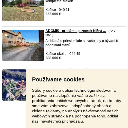
kompletne zrekon ...
Košice - 040 11
233 000 €
ADOMIS - predáme pozemok Nižná ...
- [22.7.
2026]
Ak hľadáte priestor, kde sa vaše sny o bývaní či
podnikaní stanú ...
Košice-okolie - 044 45
288 000 €
ADOMIS - predáme pekný rovinat ...
- [14.7. 2026]
V exkluzívnom zastúpení vám ponúkame pekný
Používame cookies
rovinatý pozemok - záh ...
Košice - 040 18
Súbory cookie a ďalšie technológie sledovania
69 900 €
používame na zlepšenie vášho zážitku z
prehliadania našich webových stránok, na to, aby
sme vám zobrazovali prispôsobený obsah a
cielené reklamy, na analýzu návštevnosti našich
Stránka:
1
2
Ďalšia
webových stránok a na pochopenie toho, odkiaľ
naši návštevníci prichádzajú.