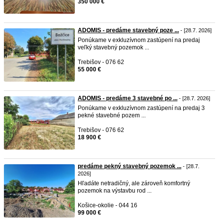
350 000 €
ADOMIS - predáme stavebný poze ...
- [28.7. 2026]
Ponúkame v exkluzívnom zastúpení na predaj
veľký stavebný pozemok ...
Trebišov - 076 62
55 000 €
ADOMIS - predáme 3 stavebné po ...
- [28.7. 2026]
Ponúkame v exkluzívnom zastúpení na predaj 3
pekné stavebné pozem ...
Trebišov - 076 62
18 900 €
predáme pekný stavebný pozemok ...
- [28.7.
2026]
Hľadáte netradičný, ale zároveň komfortný
pozemok na výstavbu rod ...
Košice-okolie - 044 16
99 000 €