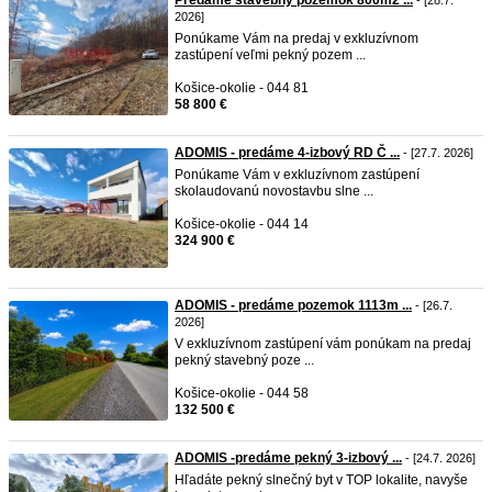
Predáme stavebný pozemok 800m2 ...
- [28.7.
2026]
Ponúkame Vám na predaj v exkluzívnom
zastúpení veľmi pekný pozem ...
Košice-okolie - 044 81
58 800 €
ADOMIS - predáme 4-izbový RD Č ...
- [27.7. 2026]
Ponúkame Vám v exkluzívnom zastúpení
skolaudovanú novostavbu slne ...
Košice-okolie - 044 14
324 900 €
ADOMIS - predáme pozemok 1113m ...
- [26.7.
2026]
V exkluzívnom zastúpení vám ponúkam na predaj
pekný stavebný poze ...
Košice-okolie - 044 58
132 500 €
ADOMIS -predáme pekný 3-izbový ...
- [24.7. 2026]
Hľadáte pekný slnečný byt v TOP lokalite, navyše