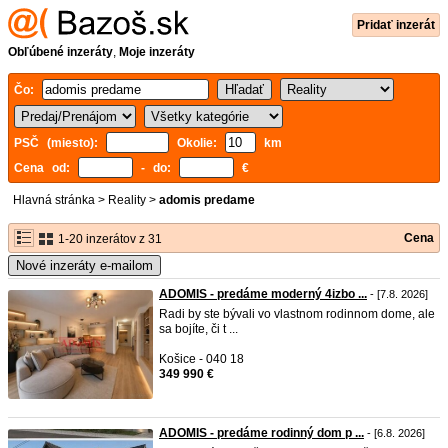
Pridať inzerát
Obľúbené inzeráty
,
Moje inzeráty
Čo:
PSČ (miesto):
Okolie:
km
Cena od:
- do:
€
Hlavná stránka
>
Reality
>
adomis predame
Cena
1-20 inzerátov z 31
Nové inzeráty e-mailom
ADOMIS - predáme moderný 4izbo ...
- [7.8. 2026]
Radi by ste bývali vo vlastnom rodinnom dome, ale
sa bojíte, či t ...
Košice - 040 18
349 990 €
ADOMIS - predáme rodinný dom p ...
- [6.8. 2026]