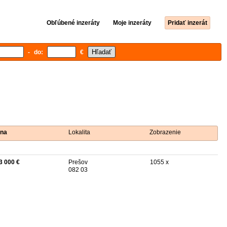
Obľúbené inzeráty
Moje inzeráty
Pridať inzerát
- do:
€
na
Lokalita
Zobrazenie
3 000 €
Prešov
1055 x
082 03