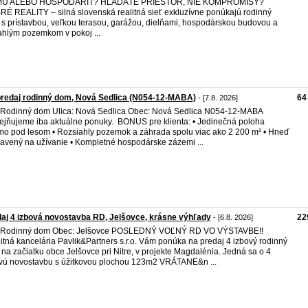
U ALEBO HOSPODÁRIŤ? HĽADÁTE PRIESTOR, NIE KOMPROMISY?
É REALITY – silná slovenská realitná sieť exkluzívne ponúkajú rodinný
s prístavbou, veľkou terasou, garážou, dielňami, hospodárskou budovou a
ahlým pozemkom v pokoj ...
redaj rodinný dom, Nová Sedlica (N054-12-MABA)
64
- [7.8. 2026]
 Rodinný dom Ulica: Nová Sedlica Obec: Nová Sedlica N054-12-MABA
ejňujeme iba aktuálne ponuky. BONUS pre klienta: • Jedinečná poloha
mo pod lesom • Rozsiahly pozemok a záhrada spolu viac ako 2 200 m² • Hneď
ravený na užívanie • Kompletné hospodárske zázemi ...
aj 4 izbová novostavba RD, Jelšovce, krásne výhľady
22
- [6.8. 2026]
: Rodinný dom Obec: Jelšovce POSLEDNÝ VOĽNÝ RD VO VÝSTAVBE!!
itná kancelária Pavlik&Partners s.r.o. Vám ponúka na predaj 4 izbový rodinný
na začiatku obce Jelšovce pri Nitre, v projekte Magdalénia. Jedná sa o 4
vú novostavbu s úžitkovou plochou 123m2 VRÁTANE&n ...