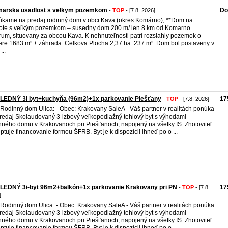
marska usadlost s velkym pozemkom
Do
-
TOP
- [7.8. 2026]
kame na predaj rodinný dom v obci Kava (okres Komárno), **Dom na
te s veľkým pozemkom – susedny dom 200 m/ len 8 km od Komarno
rum, situovany za obcou Kava. K nehnuteľnosti patrí rozsiahly pozemok o
re 1683 m² + záhrada. Celkova Plocha 2,37 ha. 237 m². Dom bol postaveny v
...
LEDNÝ 3i byt+kuchyňa (96m2)+1x parkovanie Piešťany
17
-
TOP
- [7.8. 2026]
 Rodinný dom Ulica: - Obec: Krakovany SaleA - Váš partner v realitách ponúka
redaj Skolaudovaný 3-izbový veľkopodlažný tehlový byt s výhodami
nného domu v Krakovanoch pri Piešťanoch, napojený na všetky IS. Zhotoviteľ
ptuje financovanie formou ŠFRB. Byt je k dispozícii ihneď po o ...
LEDNÝ 3i-byt 96m2+balkón+1x parkovanie Krakovany pri PN
17
-
TOP
- [7.8.
]
 Rodinný dom Ulica: - Obec: Krakovany SaleA - Váš partner v realitách ponúka
redaj Skolaudovaný 3-izbový veľkopodlažný tehlový byt s výhodami
nného domu v Krakovanoch pri Piešťanoch, napojený na všetky IS. Zhotoviteľ