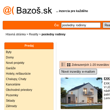
... inzercia pre každého
Čo:
Hlavná stránka
>
Reality
>
posledny rodinny
Predaj
Byty
Domy
Nové projekty
Zobrazených 1-20 inzerátov 
Garáže
Nové inzeráty e-mailom
Hotely, reštaurácie
EXK
Chalupy, Chaty
EXK
Kancelárie
V LE
Obchodné priestory
nádh
patr
Pozemky
Leme
Sklady
Záhrady