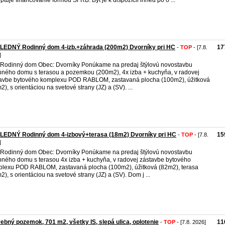
ptuje financovanie formou ŠFRB. Byt je k dispozícii ihneď po o ...
LEDNÝ Rodinný dom 4-izb.+záhrada (200m2) Dvorníky pri HC
17
-
TOP
- [7.8.
]
 Rodinný dom Obec: Dvorníky Ponúkame na predaj štýlovú novostavbu
nného domu s terasou a pozemkou (200m2), 4x izba + kuchyňa, v radovej
avbe bytového komplexu POD RABLOM, zastavaná plocha (100m2), úžitková
2), s orientáciou na svetové strany (JZ) a (SV). ...
LEDNÝ Rodinný dom 4-izbový+terasa (18m2) Dvorníky pri HC
15
-
TOP
- [7.8.
]
 Rodinný dom Obec: Dvorníky Ponúkame na predaj štýlovú novostavbu
nného domu s terasou 4x izba + kuchyňa, v radovej zástavbe bytového
lexu POD RABLOM, zastavaná plocha (100m2), úžitková (82m2), terasa
2), s orientáciou na svetové strany (JZ) a (SV). Dom j ...
ebný pozemok, 701 m2, všetky IS, slepá ulica, oplotenie
11
-
TOP
- [7.8. 2026]