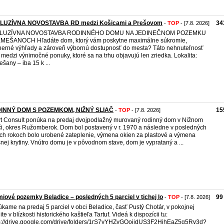
LUZÍVNA NOVOSTAVBA RD medzi Košicami a Prešovom
34
-
TOP
- [7.8. 2026]
LUZÍVNA NOVOSTAVBA RODINNÉHO DOMU NA JEDINEČNOM POZEMKU
MEŠANOCH Hľadáte dom, ktorý vám poskytne maximálne súkromie,
erné výhľady a zároveň výbornú dostupnosť do mesta? Táto nehnuteľnosť
í medzi výnimočné ponuky, ktoré sa na trhu objavujú len zriedka. Lokalita:
šany – iba 15 k ...
INNÝ DOM S POZEMKOM, NIŽNÝ SLIAČ
15
-
TOP
- [7.8. 2026]
t Consult ponúka na predaj dvojpodlažný murovaný rodinný dom v Nižnom
či, okres Ružomberok. Dom bol postavený v r. 1970 a následne v posledných
ich rokoch bolo urobené zateplenie, výmena okien za plastové a výmena
šnej krytiny. Vnútro domu je v pôvodnom stave, dom je vyprataný a ...
iové pozemky Beladice – posledných 5 parciel v tichej lo
99
-
TOP
- [7.8. 2026]
kame na predaj 5 parciel v obci Beladice, časť Pustý Chotár, v pokojnej
ite v blízkosti historického kaštieľa Tartuf. Videá k dispozícii tu:
s://drive.google.com/drive/folders/1rS7vYHZvGQoijdUS3F2HjhEaZ5g5Rv3d?