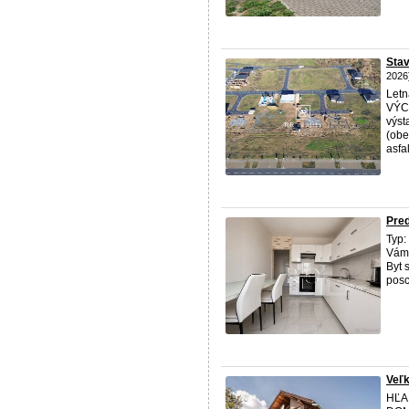
Stav
2026
Letn
VÝC
výst
(obe
asfalt
Pred
Typ:
Vám 
Byt 
posc
Veľk
HĽA