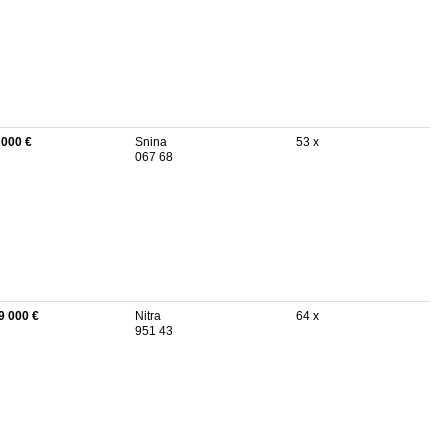
 000 €
Snina
53 x
067 68
9 000 €
Nitra
64 x
951 43