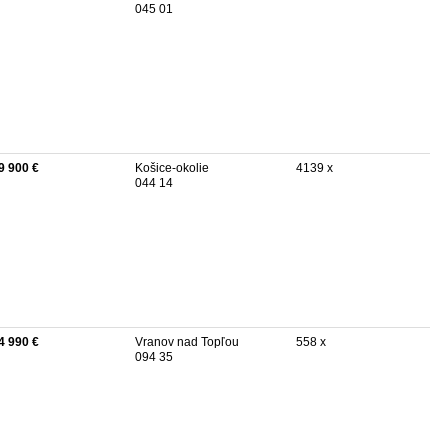
045 01
9 900 €
Košice-okolie
4139 x
044 14
4 990 €
Vranov nad Topľou
558 x
094 35