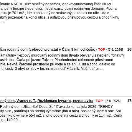
úkame NÁDHERNÝ slnečný pozemok, v novovybudovanej časti NOVÉ
ance, v bočnej slepej ulici, medzi existujúcimi rodinnými domami. Plocha
mku je 701 m2 , Ide o posledný nezastavaný pozemok na ulici. Ide o
ebný pozemok na konci ulice, s asfaltovou prístupovou cestou a chodníkmi,
...
ám rodinný dom (celoročnú chatu) v Čani, 9 km od Košíc
16
-
TOP
- [7.8. 2026]
ám útulný 4-izbový murovaný rodinný dom (trvalo obývanú zateplenú "chatu")
tastri obce Čaňa pri jazere Tajvan. Plnohodnotné celoročné priestranné
nie. Pekné, čarovné prostredie pri vode a zeleni. Kľud a ticho, ďaleko od
nej cesty. 3 obytné izby + techn.miestnosť + šatník. Možnosť pr ...
nný dom, Vranov n. T., Rezidenčné bývanie, novostavba
17
-
TOP
- [7.8. 2026]
 Rodinný dom Ulica: Soľ Obec: Soľ Zľava do konca júla 2026. TRENDY
ity s.r.o., ponúkajú na predaj výhradne (iba u nás) posledný dom v obci Soľ
ozemku o výmere 554 m2, z toho podiel na cestu a chodník je 114 m2. Cena
 je 140 00 ...