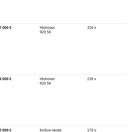
7 000 €
Hlohovec
316 x
920 56
9 000 €
Hlohovec
236 x
920 56
0 000 €
Košice-okolie
170 x