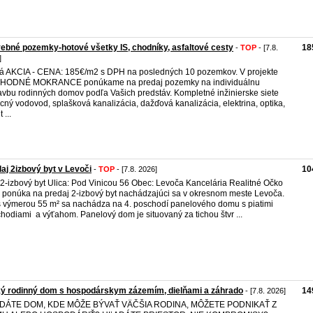
ebné pozemky-hotové všetky IS, chodníky, asfaltové cesty
18
-
TOP
- [7.8.
]
á AKCIA - CENA: 185€/m2 s DPH na posledných 10 pozemkov. V projekte
HODNÉ MOKRANCE ponúkame na predaj pozemky na individuálnu
avbu rodinných domov podľa Vašich predstáv. Kompletné inžinierske siete
cný vodovod, splašková kanalizácia, dažďová kanalizácia, elektrina, optika,
 ...
aj 2izbový byt v Levoči
10
-
TOP
- [7.8. 2026]
 2-izbový byt Ulica: Pod Vinicou 56 Obec: Levoča Kancelária Realitné Očko
ponúka na predaj 2-izbový byt nachádzajúci sa v okresnom meste Levoča.
s výmerou 55 m² sa nachádza na 4. poschodí panelového domu s piatimi
hodiami a výťahom. Panelový dom je situovaný za tichou štvr ...
ý rodinný dom s hospodárskym zázemím, dielňami a záhrado
14
- [7.8. 2026]
DÁTE DOM, KDE MÔŽE BÝVAŤ VÄČŠIA RODINA, MÔŽETE PODNIKAŤ Z