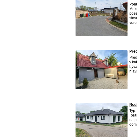
Pon
Mokr
poze
stav
vere 
Pred
Pred
v ka
býva
hlav
Rodi
Typ:
Real
na p
domu