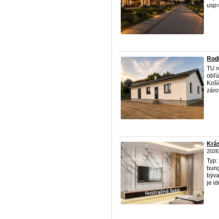
usp=
Rodi
TU r
obľú
Koší
záro
Krás
2026
Typ:
bung
býva
je i