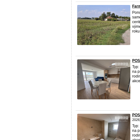
Far
Ponú
samo
cent
výme
roku 
POS
Typ:
na p
rodi
akce
POS
2026
Typ:
na p
rodi