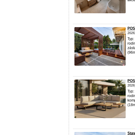
akce
POS
2026
Typ:
rodi
zást
(96m
POS
2026
Typ:
rodi
komp
(18m
Stav