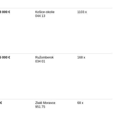
3 000 €
Košice-okolie
1103 x
044 13
5 000 €
Ružomberok
168 x
034 01
 €
Zlaté Moravce
68 x
951 75