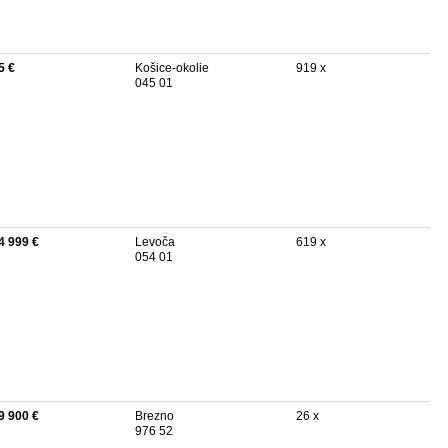
5 €
Košice-okolie
919 x
045 01
4 999 €
Levoča
619 x
054 01
9 900 €
Brezno
26 x
976 52