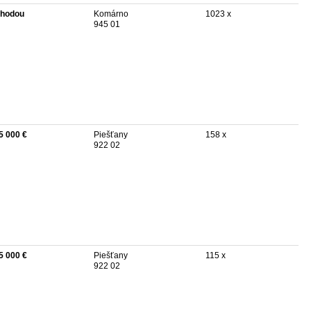
hodou
Komárno
1023 x
945 01
5 000 €
Piešťany
158 x
922 02
5 000 €
Piešťany
115 x
922 02