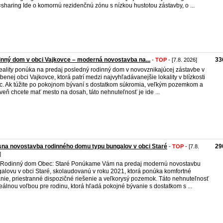
sharing Ide o komornú rezidenčnú zónu s nízkou hustotou zástavby, o ...
nný dom v obci Vajkovce – moderná novostavba na...
33
-
TOP
- [7.8. 2026]
eality ponúka na predaj posledný rodinný dom v novovznikajúcej zástavbe v
benej obci Vajkovce, ktorá patrí medzi najvyhľadávanejšie lokality v blízkosti
c. Ak túžite po pokojnom bývaní s dostatkom súkromia, veľkým pozemkom a
veň chcete mať mesto na dosah, táto nehnuteľnosť je ide ...
na novostavba rodinného domu typu bungalov v obci Staré
29
-
TOP
- [7.8.
]
 Rodinný dom Obec: Staré Ponúkame Vám na predaj modernú novostavbu
alovu v obci Staré, skolaudovanú v roku 2021, ktorá ponúka komfortné
nie, priestranné dispozičné riešenie a veľkorysý pozemok. Táto nehnuteľnosť
deálnou voľbou pre rodinu, ktorá hľadá pokojné bývanie s dostatkom s ...