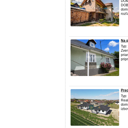
DOM
DOBR
dom 
rozľ
Na p
Typ:
Zver
pria
prip
Pred
Typ
Real
dom 
izbo