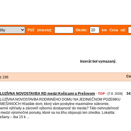
PSČ (miesto):
Okolie:
km Cena od:
Inzerát bol vymazaný.
Ce
z 196
LUZÍVNA NOVOSTAVBA RD medzi Košicami a Prešovom
34
-
TOP
- [7.8. 2026]
LUZÍVNA NOVOSTAVBA RODINNÉHO DOMU NA JEDINEČNOM POZEMKU
MEŠANOCH Hľadáte dom, ktorý vám poskytne maximálne súkromie,
erné výhľady a zároveň výbornú dostupnosť do mesta? Táto nehnuteľnosť
í medzi výnimočné ponuky, ktoré sa na trhu objavujú len zriedka. Lokalita:
šany – iba 15 k ...