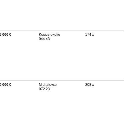
6 000 €
Košice-okolie
174 x
044 43
0 000 €
Michalovce
208 x
072 23