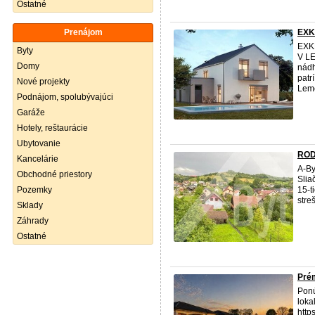
Ostatné
Prenájom
EXK
EXK
Byty
V LE
Domy
nádh
patr
Nové projekty
Leme
Podnájom, spolubývajúci
Garáže
Hotely, reštaurácie
Ubytovanie
ROD
Kancelárie
A-By
Obchodné priestory
Slia
Pozemky
15-t
stre
Sklady
Záhrady
Ostatné
Prém
Ponú
lokal
http