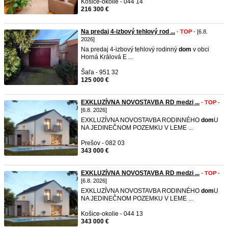
Košice-okolie - 044 14
216 300 €
Na predaj 4-izbový tehlový rod ...
-
TOP
- [6.8.
2026]
Na predaj 4-izbový tehlový rodinný
dom
v obci
Horná Králová E ...
Šaľa - 951 32
125 000 €
EXKLUZÍVNA NOVOSTAVBA RD medzi ...
-
TOP
-
[6.8. 2026]
EXKLUZÍVNA NOVOSTAVBA RODINNÉHO
dom
U
NA JEDINEČNOM POZEMKU V LEME ...
Prešov - 082 03
343 000 €
EXKLUZÍVNA NOVOSTAVBA RD medzi ...
-
TOP
-
[6.8. 2026]
EXKLUZÍVNA NOVOSTAVBA RODINNÉHO
dom
U
NA JEDINEČNOM POZEMKU V LEME ...
Košice-okolie - 044 13
343 000 €