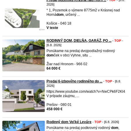
Predaj pozemku Krásna nad Horn ...
-
TOP
- [6.8.
2026]
* 1, Pozemok o výmere 8775m2 v Krásnej nad
Horná
dom
, určený ...
Košice - 040 18
V texte
RODINNÝ DOM, DIELŇA, GARÁŽ, PO ...
-
TOP
-
[6.8. 2026]
Ponúkame na predaj dvojpodlažný rodinný
dom
ček v obci Vyhne, situ ...
Žiar nad Hronom - 966 02
64 000 €
Predaj 6-izbového rodinného do ...
-
TOP
- [6.8.
2026]
https://www.youtube.com/watch?v=NwCPk6F2Kl4
V prípade záujmu, ...
Prešov - 080 01
458 000 €
Rodinný dom Veľké Leváre
-
TOP
- [6.8. 2026]
Ponúkame na predaj podkrovný rodinný
dom
,