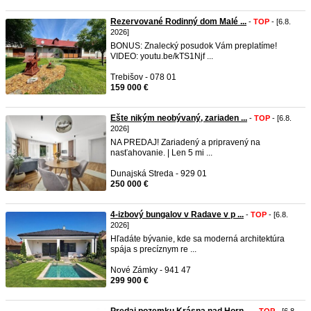
Rezervované Rodinný dom Malé ...
-
TOP
- [6.8.
2026]
BONUS: Znalecký posudok Vám preplatíme!
VIDEO: youtu.be/kTS1Njf ...
Trebišov - 078 01
159 000 €
Ešte nikým neobývaný, zariaden ...
-
TOP
- [6.8.
2026]
NA PREDAJ! Zariadený a pripravený na
nasťahovanie. | Len 5 mi ...
Dunajská Streda - 929 01
250 000 €
4-izbový bungalov v Radave v p ...
-
TOP
- [6.8.
2026]
Hľadáte bývanie, kde sa moderná architektúra
spája s precíznym re ...
Nové Zámky - 941 47
299 900 €