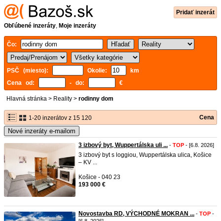
Pridať inzerát
Obľúbené inzeráty
,
Moje inzeráty
Čo:
PSČ (miesto):
Okolie:
km
Cena od:
- do:
€
Hlavná stránka
>
Reality
>
rodinny dom
Cena
1-20 inzerátov z 15 120
Nové inzeráty e-mailom
3 izbový byt, Wuppertálska uli ...
-
TOP
- [6.8. 2026]
3 izbový byt s loggiou, Wuppertálska ulica, Košice
– KV ...
Košice - 040 23
193 000 €
Novostavba RD, VÝCHODNÉ MOKRAN ...
-
TOP
-