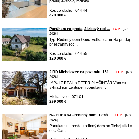
predaj 4-izbový rodinný ...
Košice-okolie - 044 44
420 000 €
Ponúkam na predaj 3 izbový rod ...
-
TOP
- [6.8.
2026]
Typ: Rodinný
dom
Obec: Veľká Ida 🏡 Na predaj
priestranný rodi ...
Košice-okolie - 044 55
120 000 €
2 RD Michalovce na pozemku 151 ...
-
TOP
- [6.8.
2026]
IMPULZ REAL a PETER PLAČINTÁR Vám vo
výhradnom zastúpení ponúkajú ...
Michalovce - 071 01
299 000 €
NA PREDAJ - rodinný dom, Tichá ...
-
TOP
- [6.8.
2026]
Ponúkam na predaj rodinný
dom
na Tichej ulici v
obci Čaňa. ...