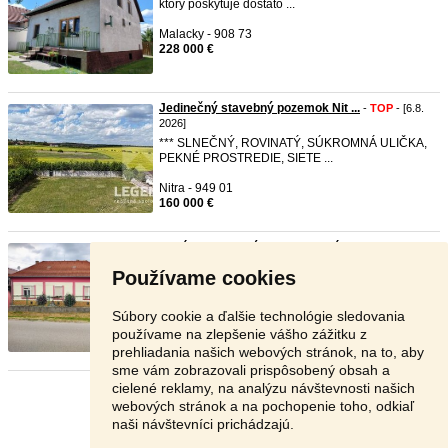
ktorý poskytuje dostato ...
Malacky - 908 73
228 000 €
Jedinečný stavebný pozemok Nit ...
-
TOP
- [6.8.
2026]
*** SLNEČNÝ, ROVINATÝ, SÚKROMNÁ ULIČKA,
PEKNÉ PROSTREDIE, SIETE ...
Nitra - 949 01
160 000 €
Ponúkam rodinný dom na vysníva ...
-
TOP
- [6.8.
2026]
Používame cookies
Rodinný
dom
s veľkým potenciálom v obci Zemné
– ideálna príležito ...
Súbory cookie a ďalšie technológie sledovania
Nové Zámky - 941 22
používame na zlepšenie vášho zážitku z
75 000 €
prehliadania našich webových stránok, na to, aby
sme vám zobrazovali prispôsobený obsah a
cielené reklamy, na analýzu návštevnosti našich
Stránka:
1
2
3
Ďalšia
webových stránok a na pochopenie toho, odkiaľ
naši návštevníci prichádzajú.