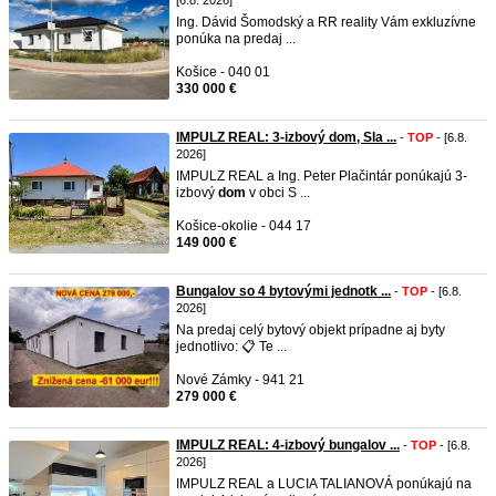
[6.8. 2026]
Ing. Dávid Šomodský a RR reality Vám exkluzívne
ponúka na predaj ...
Košice - 040 01
330 000 €
IMPULZ REAL: 3-izbový dom, Sla ...
-
TOP
- [6.8.
2026]
IMPULZ REAL a Ing. Peter Plačintár ponúkajú 3-
izbový
dom
v obci S ...
Košice-okolie - 044 17
149 000 €
Bungalov so 4 bytovými jednotk ...
-
TOP
- [6.8.
2026]
Na predaj celý bytový objekt prípadne aj byty
jednotlivo: 📋 Te ...
Nové Zámky - 941 21
279 000 €
IMPULZ REAL: 4-izbový bungalov ...
-
TOP
- [6.8.
2026]
IMPULZ REAL a LUCIA TALIANOVÁ ponúkajú na